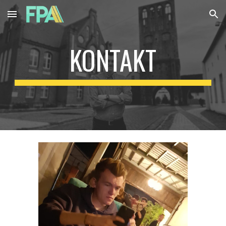
Skip to main content
Skip to navigation
KONTAKT