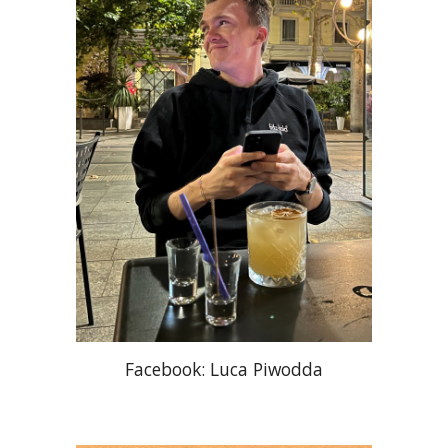
Facebook: Luca Piwodda