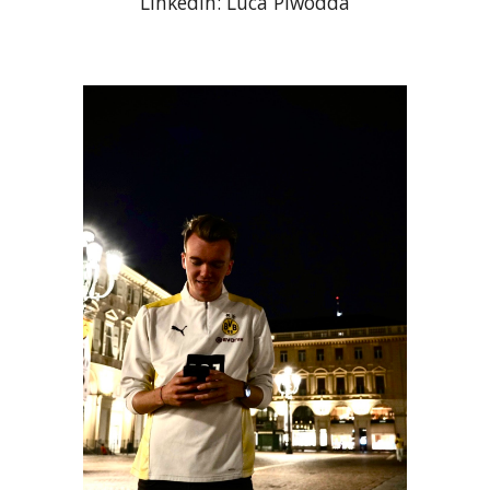
LinkedIn: Luca Piwodda