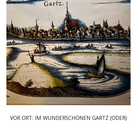
VOR ORT: IM WUNDERSCHÖNEN GARTZ (ODER)